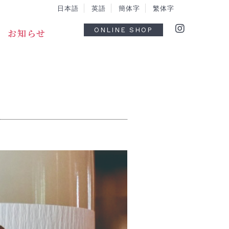
日
本語
英
語
簡
体字
繁
体字
ONLINE SHOP
お知らせ