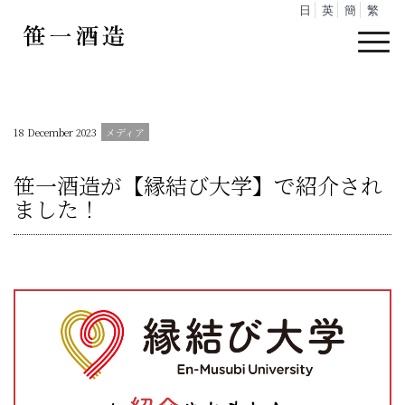
日
英
簡
繁
18 December 2023
笹一酒造が【縁結び大学】で紹介され
ました！