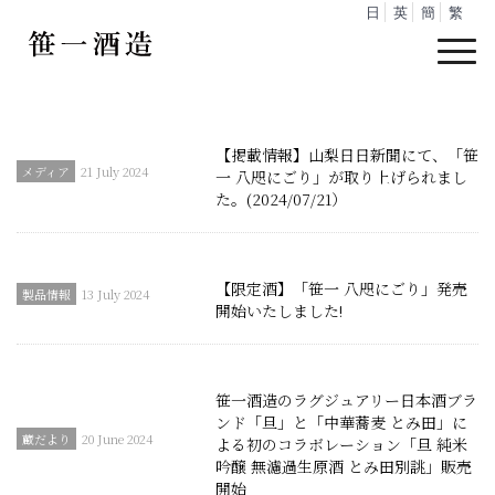
日
英
簡
繁
【掲載情報】山梨日日新聞にて、「笹
21 July 2024
一 八咫にごり」が取り上げられまし
た。(2024/07/21）
【限定酒】「笹一 八咫にごり」発売
13 July 2024
開始いたしました!
笹一酒造のラグジュアリー日本酒ブラ
ンド「旦」と「中華蕎麦 とみ田」に
20 June 2024
よる初のコラボレーション「旦 純米
吟醸 無濾過生原酒 とみ田別誂」販売
開始