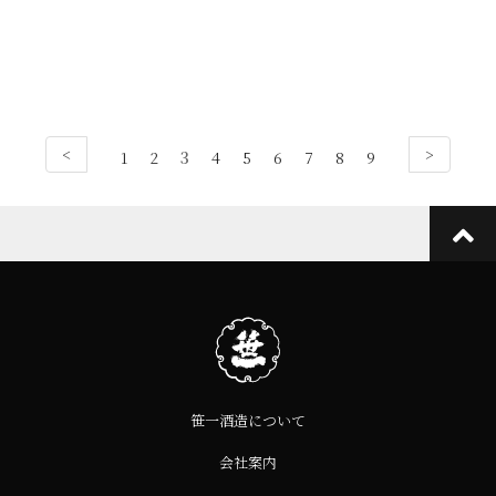
<
>
1
2
3
4
5
6
7
8
9
笹一酒造について
会社案内