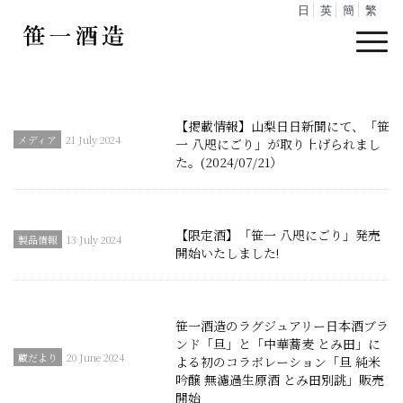
日
英
簡
繁
【掲載情報】山梨日日新聞にて、「笹
21 July 2024
一 八咫にごり」が取り上げられまし
た。(2024/07/21）
【限定酒】「笹一 八咫にごり」発売
13 July 2024
開始いたしました!
笹一酒造のラグジュアリー日本酒ブラ
ンド「旦」と「中華蕎麦 とみ田」に
20 June 2024
よる初のコラボレーション「旦 純米
吟醸 無濾過生原酒 とみ田別誂」販売
開始