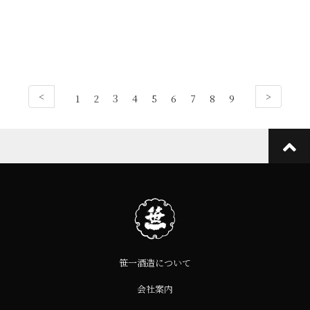
<
>
1
2
3
4
5
6
7
8
9
笹一酒造について
会社案内